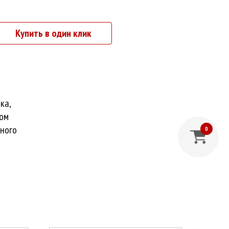
Купить в один клик
ка,
ром
много
0