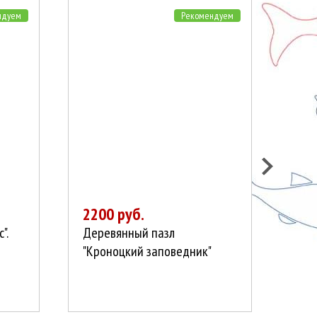
ндуем
Рекомендуем
2200 руб.
200
".
Деревянный пазл
Маг
"Кроноцкий заповедник"