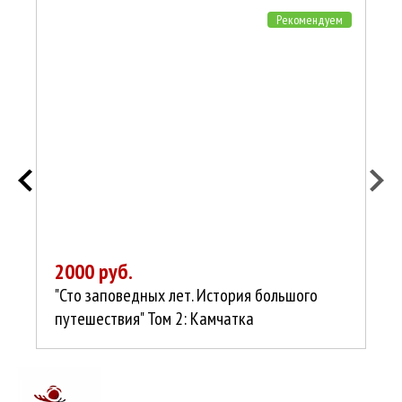
Рекомендуем
2000 руб.
2
"Сто заповедных лет. История большого
На
путешествия" Том 2: Камчатка
Ку